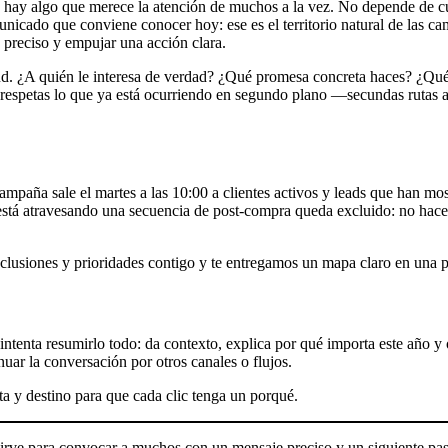
hay algo que merece la atención de muchos a la vez. No depende de cu
icado que conviene conocer hoy: ese es el territorio natural de las ca
o preciso y empujar una acción clara.
ud. ¿A quién le interesa de verdad? ¿Qué promesa concreta haces? ¿Qué
s, respetas lo que ya está ocurriendo en segundo plano —secundas rutas a
paña sale el martes a las 10:00 a clientes activos y leads que han mos
n está atravesando una secuencia de post‑compra queda excluido: no hace
xclusiones y prioridades contigo y te entregamos un mapa claro en una 
ntenta resumirlo todo: da contexto, explica por qué importa este año y 
nuar la conversación por otros canales o flujos.
a y destino para que cada clic tenga un porqué.
ve para convocar a muchos con un mensaje preciso y un siguiente paso 