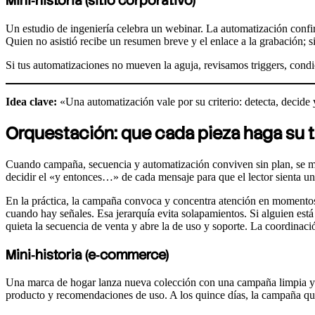
Mini‑historia (sitio corporativo)
Un estudio de ingeniería celebra un webinar. La automatización confirm
Quien no asistió recibe un resumen breve y el enlace a la grabación; si 
Si tus automatizaciones no mueven la aguja, revisamos triggers, condi
Idea clave:
«Una automatización vale por su criterio: detecta, decide y
Orquestación: que cada pieza haga su t
Cuando campaña, secuencia y automatización conviven sin plan, se mole
decidir el «y entonces…» de cada mensaje para que el lector sienta u
En la práctica, la campaña convoca y concentra atención en momentos c
cuando hay señales. Esa jerarquía evita solapamientos. Si alguien est
quieta la secuencia de venta y abre la de uso y soporte. La coordinac
Mini‑historia (e‑commerce)
Una marca de hogar lanza nueva colección con una campaña limpia y v
producto y recomendaciones de uso. A los quince días, la campaña qui