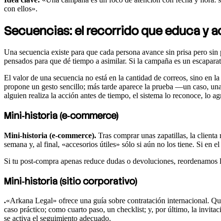
con ellos».
Secuencias: el recorrido que educa y 
Una secuencia existe para que cada persona avance sin prisa pero si
pensados para que dé tiempo a asimilar. Si la campaña es un escaparate
El valor de una secuencia no está en la cantidad de correos, sino en l
propone un gesto sencillo; más tarde aparece la prueba —un caso, una h
alguien realiza la acción antes de tiempo, el sistema lo reconoce, lo ag
Mini‑historia
(e‑commerce)
Mini‑historia (e‑commerce).
Tras comprar unas zapatillas, la clienta 
semana y, al final, «accesorios útiles» sólo si aún no los tiene. Si en 
Si tu post‑compra apenas reduce dudas o devoluciones, reordenamos la
Mini‑historia (sitio corporativo)
.
«Arkana Legal» ofrece una guía sobre contratación internacional. Qui
caso práctico; como cuarto paso, un checklist; y, por último, la invita
se activa el seguimiento adecuado.