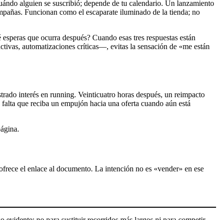
ándo alguien se suscribió; depende de tu calendario. Un lanzamiento
mpañas. Funcionan como el escaparate iluminado de la tienda; no
 esperas que ocurra después? Cuando esas tres respuestas están
ctivas, automatizaciones críticas—, evitas la sensación de «me están
trado interés en running. Veinticuatro horas después, un reimpacto
 falta que reciba un empujón hacia una oferta cuando aún está
página.
ofrece el enlace al documento. La intención no es «vender» en ese
evidente; no para sustituir recorridos más largos ni para competir