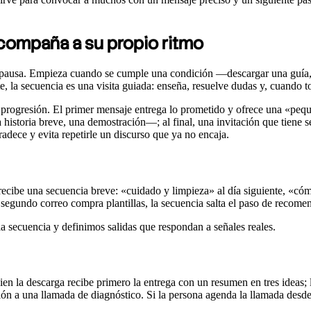
acompaña a su propio ritmo
n pausa. Empieza cuando se cumple una condición —descargar una guía, s
, la secuencia es una visita guiada: enseña, resuelve dudas y, cuando toc
a progresión. El primer mensaje entrega lo prometido y ofrece una «pequ
istoria breve, una demostración—; al final, una invitación que tiene sen
radece y evita repetirle un discurso que ya no encaja.
recibe una secuencia breve: «cuidado y limpieza» al día siguiente, «cómo e
el segundo correo compra plantillas, la secuencia salta el paso de recomen
 secuencia y definimos salidas que respondan a señales reales.
en la descarga recibe primero la entrega con un resumen en tres ideas; 
ción a una llamada de diagnóstico. Si la persona agenda la llamada desde