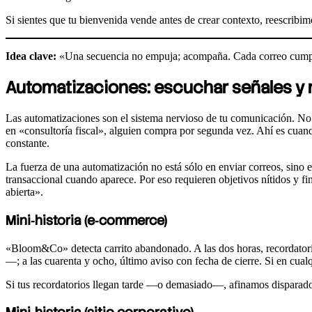
Si sientes que tu bienvenida vende antes de crear contexto, reescribi
Idea clave:
«Una secuencia no empuja; acompaña. Cada correo cumple u
Automatizaciones: escuchar señales y r
Las automatizaciones son el sistema nervioso de tu comunicación. No h
en «consultoría fiscal», alguien compra por segunda vez. Ahí es cuan
constante.
La fuerza de una automatización no está sólo en enviar correos, sino en 
transaccional cuando aparece. Por eso requieren objetivos nítidos y fin
abierta».
Mini‑historia (e‑commerce)
«Bloom&Co» detecta carrito abandonado. A las dos horas, recordatorio
—; a las cuarenta y ocho, último aviso con fecha de cierre. Si en cual
Si tus recordatorios llegan tarde —o demasiado—, afinamos disparador