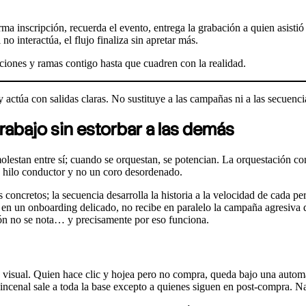
a inscripción, recuerda el evento, entrega la grabación a quien asistió
no interactúa, el flujo finaliza sin apretar más.
ciones y ramas contigo hasta que cuadren con la realidad.
 actúa con salidas claras. No sustituye a las campañas ni a las secuencia
rabajo sin estorbar a las demás
stan entre sí; cuando se orquestan, se potencian. La orquestación consi
n hilo conductor y no un coro desordenado.
oncretos; la secuencia desarrolla la historia a la velocidad de cada p
á en un onboarding delicado, no recibe en paralelo la campaña agresiva
ión no se nota… y precisamente por eso funciona.
isual. Quien hace clic y hojea pero no compra, queda bajo una automa
ncenal sale a toda la base excepto a quienes siguen en post‑compra. Na