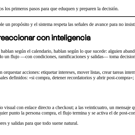
mos los primeros pasos para que eduquen y preparen la decisión.
n propósito y el sistema respeta las señales de avance para no insist
eaccionar con inteligencia
ablan según el calendario, hablan según lo que sucede: alguien abandona
do un flujo —con condiciones, ramificaciones y salidas— toma decisiones
orquestar acciones: etiquetar intereses, mover listas, crear tareas inter
ales definidos: «si compra, detener recordatorios y abrir post‑compra»; 
 visual con enlace directo a checkout; a las veinticuatro, un mensaje 
quier punto la persona compra, el flujo termina y se activa el de post‑
es y salidas para que todo suene natural.