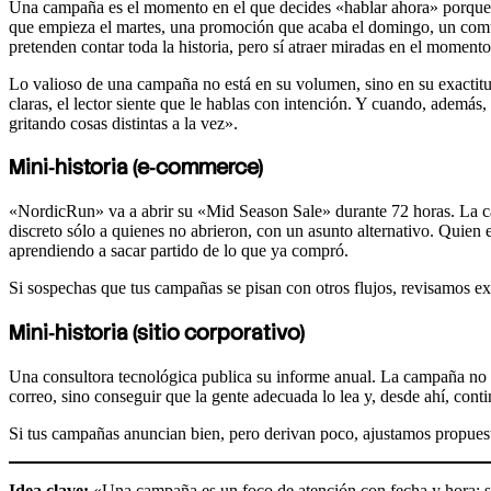
Una campaña es el momento en el que decides «hablar ahora» porque 
que empieza el martes, una promoción que acaba el domingo, un comun
pretenden contar toda la historia, pero sí atraer miradas en el moment
Lo valioso de una campaña no está en su volumen, sino en su exactit
claras, el lector siente que le hablas con intención. Y cuando, ademá
gritando cosas distintas a la vez».
Mini‑historia (e‑commerce)
«NordicRun» va a abrir su «Mid Season Sale» durante 72 horas. La cam
discreto sólo a quienes no abrieron, con un asunto alternativo. Quie
aprendiendo a sacar partido de lo que ya compró.
Si sospechas que tus campañas se pisan con otros flujos, revisamos e
Mini‑historia (sitio corporativo)
Una consultora tecnológica publica su informe anual. La campaña no i
correo, sino conseguir que la gente adecuada lo lea y, desde ahí, conti
Si tus campañas anuncian bien, pero derivan poco, ajustamos propuest
Idea clave:
«Una campaña es un foco de atención con fecha y hora: sir