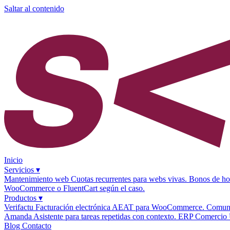
Saltar al contenido
Inicio
Servicios
▾
Mantenimiento web
Cuotas recurrentes para webs vivas.
Bonos de ho
WooCommerce o FluentCart según el caso.
Productos
▾
Verifactu
Facturación electrónica AEAT para WooCommerce.
Comuni
Amanda
Asistente para tareas repetidas con contexto.
ERP Comercio 
Blog
Contacto