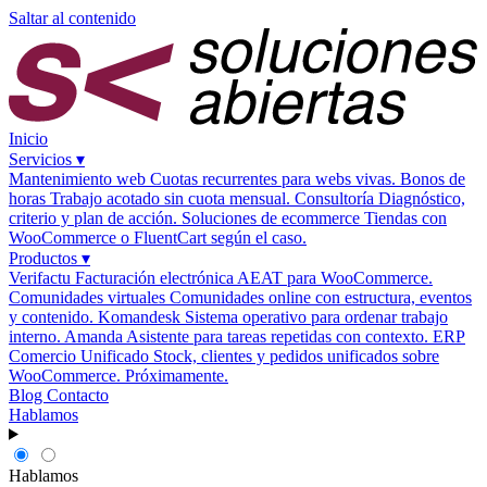
Saltar al contenido
Inicio
Servicios
▾
Mantenimiento web
Cuotas recurrentes para webs vivas.
Bonos de
horas
Trabajo acotado sin cuota mensual.
Consultoría
Diagnóstico,
criterio y plan de acción.
Soluciones de ecommerce
Tiendas con
WooCommerce o FluentCart según el caso.
Productos
▾
Verifactu
Facturación electrónica AEAT para WooCommerce.
Comunidades virtuales
Comunidades online con estructura, eventos
y contenido.
Komandesk
Sistema operativo para ordenar trabajo
interno.
Amanda
Asistente para tareas repetidas con contexto.
ERP
Comercio Unificado
Stock, clientes y pedidos unificados sobre
WooCommerce. Próximamente.
Blog
Contacto
Hablamos
Hablamos