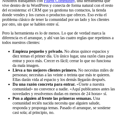
Nosotros trabajamos con
Fluent Community
, una herramienta que
vive dentro de tu WordPress y conecta de forma natural con el resto
del ecosistema: el CRM que ya gestiona tus contactos, la tienda
donde vendes y los cursos o productos que ofreces. Eso evita el
problema clásico de tener la comunidad por un lado y los clientes
por otro, sin que se hablen entre sí.
Pero la herramienta es lo de menos. Lo que de verdad marca la
diferencia es el arranque, y ahí van las cuatro reglas que repetimos a
todos nuestros clientes:
Empieza pequeño y privado.
No abras quince espacios y
diez temas el primer día. Un único lugar, una razón clara para
entrar y poco más. Crecer es fácil; cerrar lo que no funciona
da mala imagen.
Lleva a tus mejores clientes primero.
No necesitas miles de
personas; necesitas a las veinte o treinta que más te quieren.
Ellas darán vida al espacio y los demás llegarán después.
Da una razón concreta para entrar.
«Únete a nuestra
comunidad» no convence a nadie. «Aquí publicamos antes las
novedades y resolvemos dudas en menos de 24 horas» sí.
Pon a alguien al frente las primeras semanas.
Una
comunidad recién nacida necesita que alguien salude,
responda y proponga temas. Pasado el arranque, se sostiene
casi sola; al principio, no.