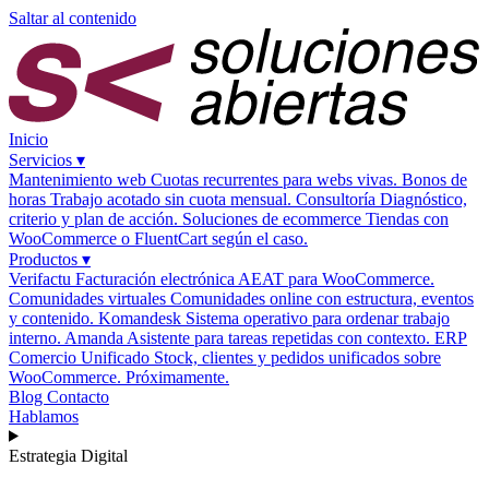
Saltar al contenido
Inicio
Servicios
▾
Mantenimiento web
Cuotas recurrentes para webs vivas.
Bonos de
horas
Trabajo acotado sin cuota mensual.
Consultoría
Diagnóstico,
criterio y plan de acción.
Soluciones de ecommerce
Tiendas con
WooCommerce o FluentCart según el caso.
Productos
▾
Verifactu
Facturación electrónica AEAT para WooCommerce.
Comunidades virtuales
Comunidades online con estructura, eventos
y contenido.
Komandesk
Sistema operativo para ordenar trabajo
interno.
Amanda
Asistente para tareas repetidas con contexto.
ERP
Comercio Unificado
Stock, clientes y pedidos unificados sobre
WooCommerce. Próximamente.
Blog
Contacto
Hablamos
Estrategia Digital