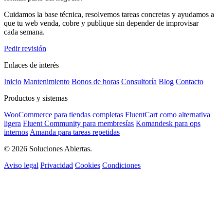
Cuidamos la base técnica, resolvemos tareas concretas y ayudamos a
que tu web venda, cobre y publique sin depender de improvisar
cada semana.
Pedir revisión
Enlaces de interés
Inicio
Mantenimiento
Bonos de horas
Consultoría
Blog
Contacto
Productos y sistemas
WooCommerce para tiendas completas
FluentCart como alternativa
ligera
Fluent Community para membresías
Komandesk para ops
internos
Amanda para tareas repetidas
© 2026 Soluciones Abiertas.
Aviso legal
Privacidad
Cookies
Condiciones