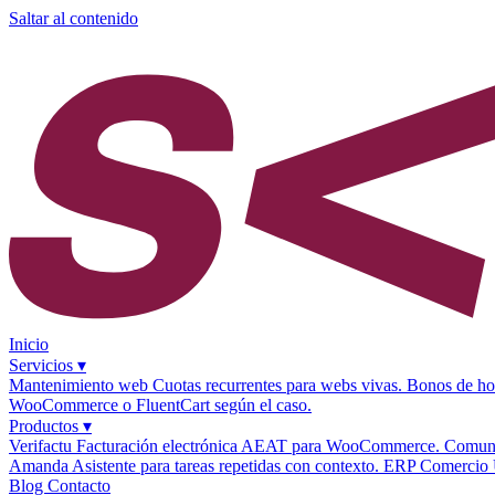
Saltar al contenido
Inicio
Servicios
▾
Mantenimiento web
Cuotas recurrentes para webs vivas.
Bonos de ho
WooCommerce o FluentCart según el caso.
Productos
▾
Verifactu
Facturación electrónica AEAT para WooCommerce.
Comuni
Amanda
Asistente para tareas repetidas con contexto.
ERP Comercio 
Blog
Contacto