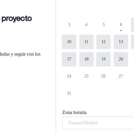
 proyecto
3
4
5
6
10
11
12
13
dudas y seguir con los
17
18
19
20
24
25
26
27
31
Zona horaria
Europe/Madrid