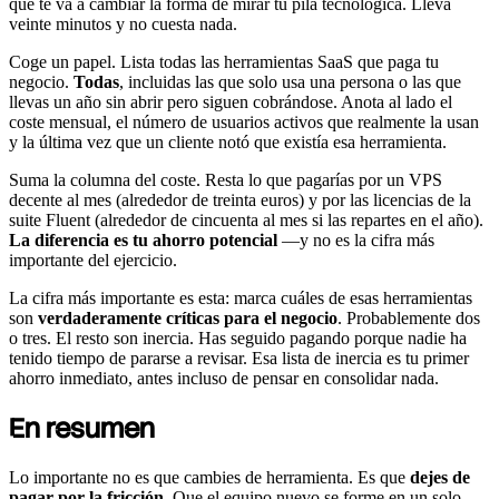
que te va a cambiar la forma de mirar tu pila tecnológica. Lleva
veinte minutos y no cuesta nada.
Coge un papel. Lista todas las herramientas SaaS que paga tu
negocio.
Todas
, incluidas las que solo usa una persona o las que
llevas un año sin abrir pero siguen cobrándose. Anota al lado el
coste mensual, el número de usuarios activos que realmente la usan
y la última vez que un cliente notó que existía esa herramienta.
Suma la columna del coste. Resta lo que pagarías por un VPS
decente al mes (alrededor de treinta euros) y por las licencias de la
suite Fluent (alrededor de cincuenta al mes si las repartes en el año).
La diferencia es tu ahorro potencial
—y no es la cifra más
importante del ejercicio.
La cifra más importante es esta: marca cuáles de esas herramientas
son
verdaderamente críticas para el negocio
. Probablemente dos
o tres. El resto son inercia. Has seguido pagando porque nadie ha
tenido tiempo de pararse a revisar. Esa lista de inercia es tu primer
ahorro inmediato, antes incluso de pensar en consolidar nada.
En resumen
Lo importante no es que cambies de herramienta. Es que
dejes de
pagar por la fricción
. Que el equipo nuevo se forme en un solo