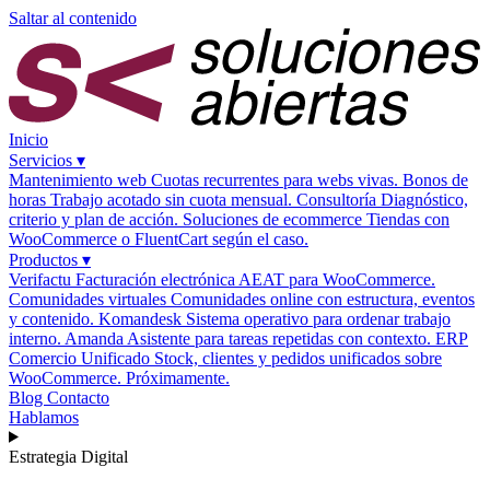
Saltar al contenido
Inicio
Servicios
▾
Mantenimiento web
Cuotas recurrentes para webs vivas.
Bonos de
horas
Trabajo acotado sin cuota mensual.
Consultoría
Diagnóstico,
criterio y plan de acción.
Soluciones de ecommerce
Tiendas con
WooCommerce o FluentCart según el caso.
Productos
▾
Verifactu
Facturación electrónica AEAT para WooCommerce.
Comunidades virtuales
Comunidades online con estructura, eventos
y contenido.
Komandesk
Sistema operativo para ordenar trabajo
interno.
Amanda
Asistente para tareas repetidas con contexto.
ERP
Comercio Unificado
Stock, clientes y pedidos unificados sobre
WooCommerce. Próximamente.
Blog
Contacto
Hablamos
Estrategia Digital