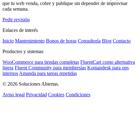
que tu web venda, cobre y publique sin depender de improvisar
cada semana.
Pedir revisión
Enlaces de interés
Inicio
Mantenimiento
Bonos de horas
Consultoría
Blog
Contacto
Productos y sistemas
WooCommerce para tiendas completas
FluentCart como alternativa
ligera
Fluent Community para membresías
Komandesk para ops
internos
Amanda para tareas repetidas
© 2026 Soluciones Abiertas.
Aviso legal
Privacidad
Cookies
Condiciones